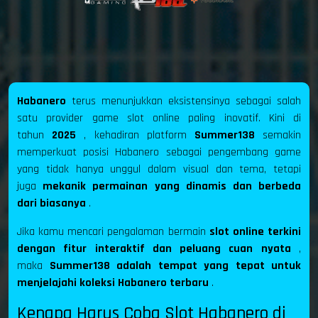
Habanero
terus menunjukkan eksistensinya sebagai salah
satu provider game slot online paling inovatif. Kini di
tahun
2025
, kehadiran platform
Summer138
semakin
memperkuat posisi Habanero sebagai pengembang game
yang tidak hanya unggul dalam visual dan tema, tetapi
juga
mekanik permainan yang dinamis dan berbeda
dari biasanya
.
Jika kamu mencari pengalaman bermain
slot online terkini
dengan fitur interaktif dan peluang cuan nyata
,
maka
Summer138 adalah tempat yang tepat untuk
menjelajahi koleksi Habanero terbaru
.
Kenapa Harus Coba Slot Habanero di