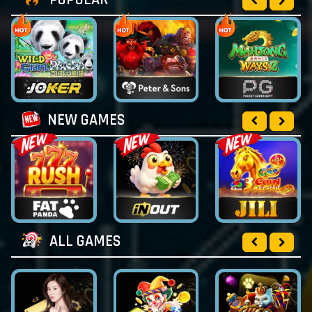
NEW GAMES
ALL GAMES