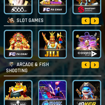
SLOT GAMES
ARCADE & FISH
SHOOTING