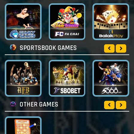
SPORTSBOOK GAMES
OTHER GAMES